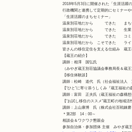
2018年5月3日に開催された「生涯
行政機関と連携して定期的にセミナーや
「生涯活躍のまちセミナー」
温泉別荘地だから できた まち
温泉別荘地だから できた 生業
温泉別荘地だから できた コミ
温泉別荘地だから こそできた ライ
皆さんの移住定住を支える仕組み 蔵王
【蔵王の紹介】
講師：相澤 国弘氏
（みやぎ蔵王別荘協議会事務局長＆蔵王
【移住体験談】
講師：松崎 道代 氏（社会福祉法人 
【“ひと”に寄り添うしくみ『蔵王福祉の
講師：富田 正夫氏（蔵王福祉の森構想
【“お試し移住のススメ”蔵王町の地域活
講師：上山康博 氏（株式会社百戦錬磨
＊第2部 14：00～
相談会＆ワクワク懇親会
参加自治体・参加団体 主催 みやぎ蔵