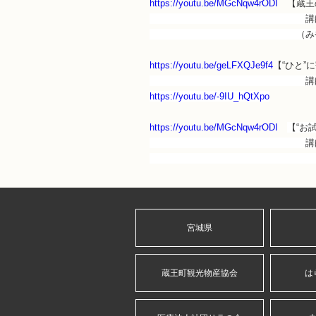
https://youtu.be/MGcNqw4rODI
【蔵王
講師：相澤 
（みやぎ蔵王別荘協議会
https://youtu.be/geLFXQJe9f4
【“ひと
講師：富田 正夫氏（
https://youtu.be/-9IU_hQtXpo
https://youtu.be/MGcNqw4rODI
【“お
講師：上山康博 氏（株
一般社団法人日本ファ
宮城県
蔵王町観光物産協会
は