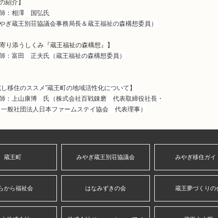
の紹介】
国弘氏
事務局長＆蔵王福祉の森構想委員）
”に寄り添うしくみ『蔵王福祉の森構想』】
蔵王福祉の森構想委員）
試し移住のススメ”蔵王町の地域活性化について】
式会社百戦錬磨 代表取締役社長・
ームステイ協会 代表理事）
蔵王町
みやぎ蔵王別荘協議会
みやぎ移住ガイ
らから福祉会
はなみずきの会
蔵王夢づくりの