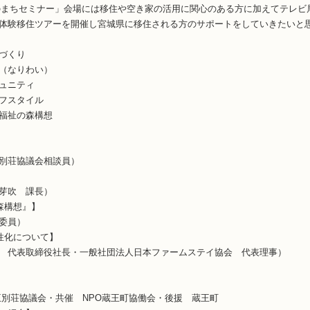
活躍のまちセミナー」会場には移住や空き家の活用に関心のある方に加えてテレ
体験移住ツアーを開催し宮城県に移住される方のサポートをしていきたいと
づくり
（なりわい）
ュニティ
フスタイル
福祉の森構想
別荘協議会相談員）
芽吹 課長）
森構想』】
委員）
性化について】
 代表取締役社長・一般社団法人日本ファームステイ協会 代表理事）
王別荘協議会・共催 NPO蔵王町協働会・後援 蔵王町