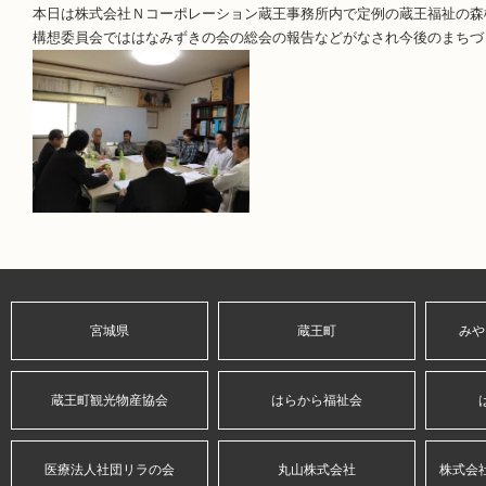
本日は株式会社Ｎコーポレーション蔵王事務所内で定例の蔵王福祉の森
構想委員会でははなみずきの会の総会の報告などがなされ今後のまちづ
宮城県
蔵王町
みや
蔵王町観光物産協会
はらから福祉会
医療法人社団リラの会
丸山株式会社
株式会