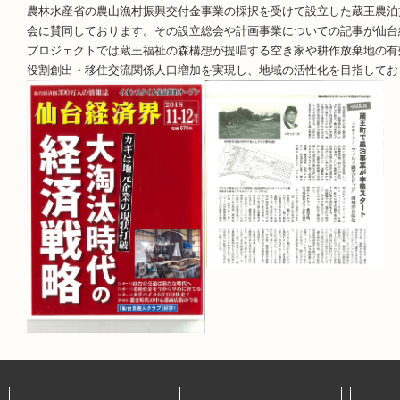
農林水産省の農山漁村振興交付金事業の採択を受けて設立した蔵王農泊
会に賛同しております。その設立総会や計画事業についての記事が仙台
プロジェクトでは蔵王福祉の森構想が提唱する空き家や耕作放棄地の有
役割創出・移住交流関係人口増加を実現し、地域の活性化を目指してお