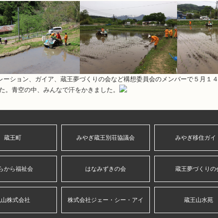
レーション、ガイア、蔵王夢づくりの会など構想委員会のメンバーで５月１
た。青空の中、みんなで汗をかきました。
蔵王町
みやぎ蔵王別荘協議会
みやぎ移住ガイ
らから福祉会
はなみずきの会
蔵王夢づくりの
丸山株式会社
株式会社ジェー・シー・アイ
蔵王山水苑