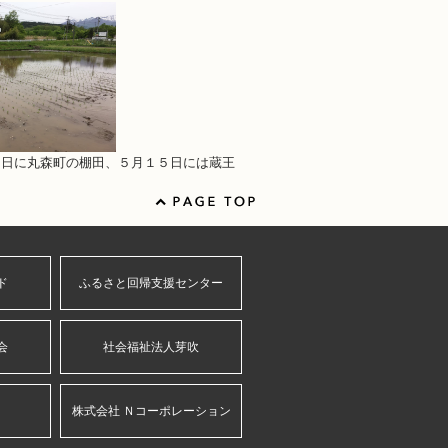
４日に丸森町の棚田、５月１５日には蔵王
ド
ふるさと回帰支援センター
会
社会福祉法人芽吹
株式会社 Ｎコーポレーション