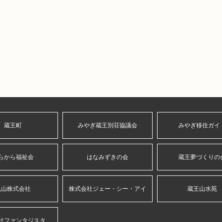
蔵王町
みやぎ蔵王別荘協議会
みやぎ移住ガイ
らから福祉会
はなみずきの会
蔵王夢づくりの
丸山株式会社
株式会社ジェー・シー・アイ
蔵王山水苑
社ファンタジスタ