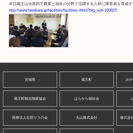
本日蔵王山水苑内で農業と福祉の分野で活躍する人材に障害者を育成す
http://www.harakara.jp/facilities/facilities.rhtml?blg_oid=100023
宮城県
蔵王町
みや
蔵王町観光物産協会
はらから福祉会
医療法人社団リラの会
丸山株式会社
株式会