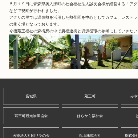
５月１９日に青森県奥入瀬町の社会福祉法人誠友会様が経営する「アグ
などで視察が行われました。
アグリの里では温泉熱を活用した熱帯園を中心としてカフェ、レストラ
の働く場となっております。
今後蔵王福祉の森構想の中で農福連携と資源循環の参考にしていきたい
宮城県
蔵王町
みや
蔵王町観光物産協会
はらから福祉会
医療法人社団リラの会
丸山株式会社
株式会