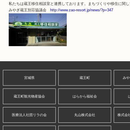
私たちは蔵王移住相談室と連携しております。まちづくりや移住に関し
みやぎ蔵王別荘協議会
http://www.zao-resort.jp/news/?p=347
宮城県
蔵王町
みや
蔵王町観光物産協会
はらから福祉会
医療法人社団リラの会
丸山株式会社
株式会