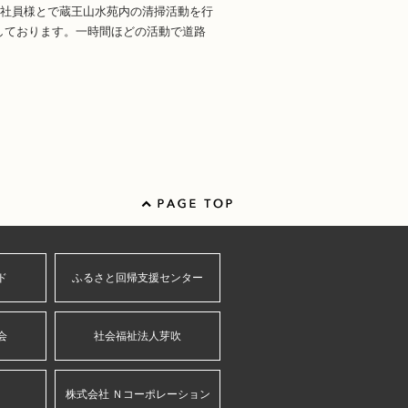
の社員様とで蔵王山水苑内の清掃活動を行
しております。一時間ほどの活動で道路
ド
ふるさと回帰支援センター
会
社会福祉法人芽吹
株式会社 Ｎコーポレーション