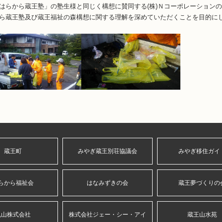
はらから蔵王塾」の塾生様と同じく構想に賛同する(株)Ｎコーポレーション
ら蔵王塾及び蔵王福祉の森構想に関する理解を深めていただくことを目的に
蔵王町
みやぎ蔵王別荘協議会
みやぎ移住ガイ
らから福祉会
はなみずきの会
蔵王夢づくりの
丸山株式会社
株式会社ジェー・シー・アイ
蔵王山水苑